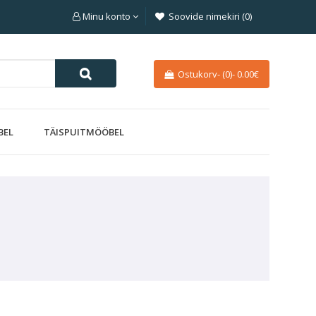
Minu konto
Soovide nimekiri (0)
Ostukorv-
(0)
-
0.00€
BEL
TÄISPUITMÖÖBEL