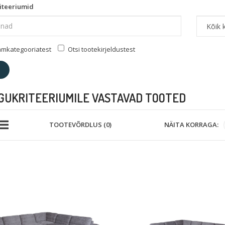
iteeriumid
lamkategooriatest
Otsi tootekirjeldustest
GUKRITEERIUMILE VASTAVAD TOOTED
NÄITA KORRAGA:
TOOTEVÕRDLUS (0)