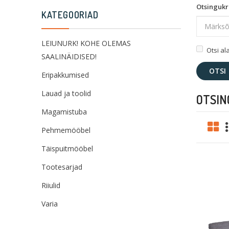
Otsingukr
KATEGOORIAD
LEIUNURK! KOHE OLEMAS
Otsi a
SAALINÄIDISED!
Eripakkumised
Lauad ja toolid
OTSIN
Magamistuba
Pehmemööbel
Täispuitmööbel
Tootesarjad
Riiulid
Varia