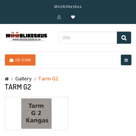
Mööblikeskus
(0)
-
0.00€
Gallery
Tarm G2
TARM G2