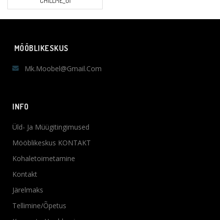
CHILLME_01
MÖÖBLIKESKUS
Mk.moobel@gmail.com
INFO
Üld- Ja Müügitingimused
Mööblikeskus KONTAKT
Kohaletoimetamine
Kontakt
Järelmaks
Tellimine/Õpetus