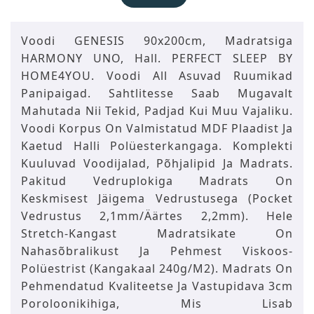
Voodi GENESIS 90x200cm, Madratsiga
HARMONY UNO, Hall. PERFECT SLEEP BY
HOME4YOU. Voodi All Asuvad Ruumikad
Panipaigad. Sahtlitesse Saab Mugavalt
Mahutada Nii Tekid, Padjad Kui Muu Vajaliku.
Voodi Korpus On Valmistatud MDF Plaadist Ja
Kaetud Halli Polüesterkangaga. Komplekti
Kuuluvad Voodijalad, Põhjalipid Ja Madrats.
Pakitud Vedruplokiga Madrats On
Keskmisest Jäigema Vedrustusega (pocket
Vedrustus 2,1mm/äärtes 2,2mm). Hele
Stretch-Kangast Madratsikate On
Nahasõbralikust Ja Pehmest Viskoos-
Polüestrist (kangakaal 240g/m2). Madrats On
Pehmendatud Kvaliteetse Ja Vastupidava 3cm
Poroloonikihiga, Mis Lisab