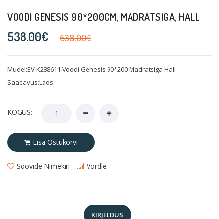
VOODI GENESIS 90*200CM, MADRATSIGA, HALL
538.00€
638.00€
Mudel:EV K288611 Voodi Genesis 90*200 Madratsiga Hall
Saadavus:Laos
KOGUS:
Lisa Ostukorvi
Soovide Nimekiri
Võrdle
KIRJELDUS