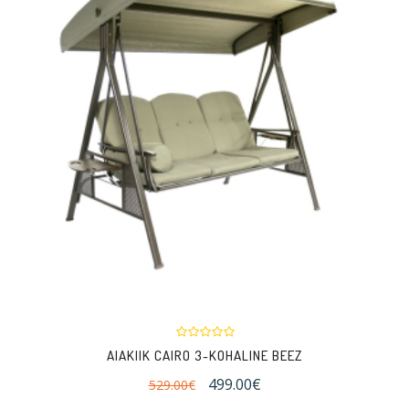
E BEEZ
AIAMÖÖBLIKOMPLEKT FINLAY LAUD J
TOOLI AKAATSIA
369.00€
469.00€