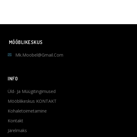
MÖÖBLIKESKUS
Mk.moobel@gmail.com
INFO
Üld- Ja Müügitingimused
Mööblikeskus KONTAKT
Kohaletoimetamine
Kontakt
Järelmaks