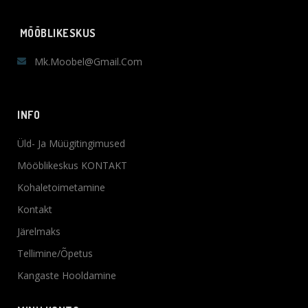
MÖÖBLIKESKUS
Mk.moobel@gmail.com
INFO
Üld- Ja Müügitingimused
Mööblikeskus KONTAKT
Kohaletoimetamine
Kontakt
Järelmaks
Tellimine/Õpetus
Kangaste Hooldamine