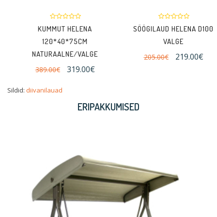
KUMMUT HELENA
SÖÖGILAUD HELENA D100
120*40*75CM
VALGE
NATURAALNE/VALGE
219.00€
205.00€
319.00€
389.00€
Sildid:
diivanilauad
ERIPAKKUMISED