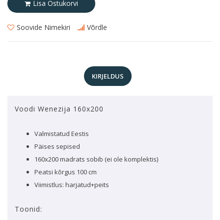
Lisa Ostukorvi
Soovide Nimekiri
Võrdle
KIRJELDUS
Voodi Wenezija 160x200
Valmistatud Eestis
Päises sepised
160x200 madrats sobib (ei ole komplektis)
Peatsi kõrgus 100 cm
Viimistlus: harjatud+peits
Toonid: