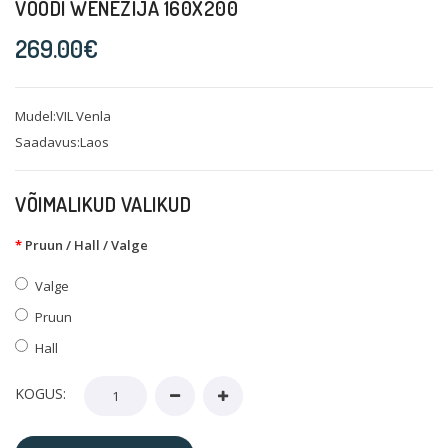
VOODI WENEZIJA 160X200
269.00€
Mudel:VIL Venla
Saadavus:Laos
VÕIMALIKUD VALIKUD
Pruun / Hall / Valge
Valge
Pruun
Hall
KOGUS: