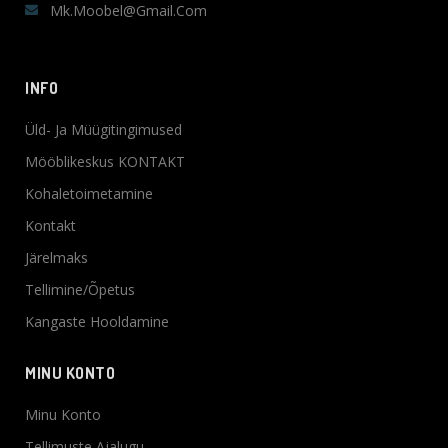
Mk.moobel@gmail.com
INFO
Üld- Ja Müügitingimused
Mööblikeskus KONTAKT
Kohaletoimetamine
Kontakt
Järelmaks
Tellimine/Õpetus
Kangaste Hooldamine
MINU KONTO
Minu Konto
Tellimuste Ajalugu