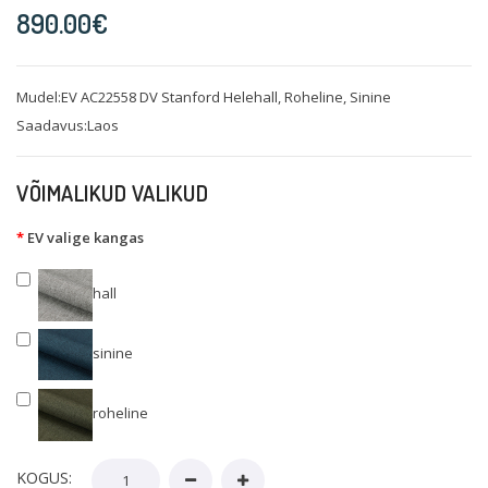
890.00€
Mudel:EV AC22558 DV Stanford Helehall, Roheline, Sinine
Saadavus:Laos
VÕIMALIKUD VALIKUD
EV valige kangas
hall
sinine
roheline
KOGUS: