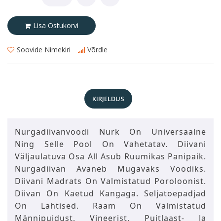
Lisa Ostukorvi
Soovide Nimekiri
Võrdle
KIRJELDUS
Nurgadiivanvoodi Nurk On Universaalne
Ning Selle Pool On Vahetatav. Diivani
Väljaulatuva Osa All Asub Ruumikas Panipaik.
Nurgadiivan Avaneb Mugavaks Voodiks.
Diivani Madrats On Valmistatud Poroloonist.
Diivan On Kaetud Kangaga. Seljatoepadjad
On Lahtised. Raam On Valmistatud
Männipuidust, Vineerist, Puitlaast- Ja