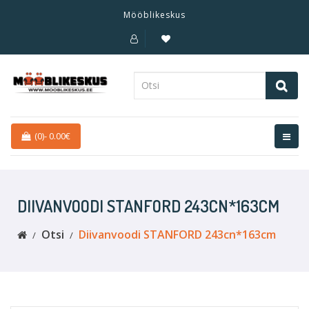
Mööblikeskus
(0)
-
0.00€
DIIVANVOODI STANFORD 243CN*163CM
Otsi
Diivanvoodi STANFORD 243cn*163cm 