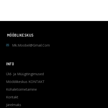
MÖÖBLIKESKUS
Mk.moobel@gmail.com
INFO
Üld- Ja Müügitingimused
Mööblikeskus KONTAKT
Kohaletoimetamine
Kontakt
Järelmaks