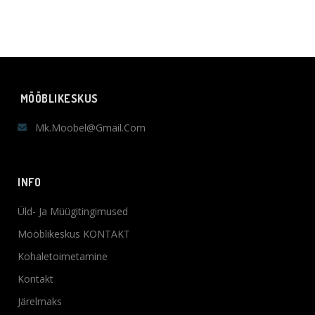
MÖÖBLIKESKUS
Mk.moobel@gmail.com
INFO
Üld- Ja Müügitingimused
Mööblikeskus KONTAKT
Kohaletoimetamine
Kontakt
Järelmaks