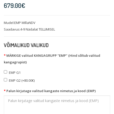
679.00€
Mudel:EMP MIllaNDV
Saadavus:4-9 Nädalat TELLIMISEL
VÕIMALIKUD VALIKUD
MÄRKIGE valitud KANGAGRUPP "EMP" (Hind sõltub valitud
kangagrupist)
EMP G1
EMP G2 (+80.00€)
Palun kirjutage valitud kangaste nimetus ja kood (EMP)