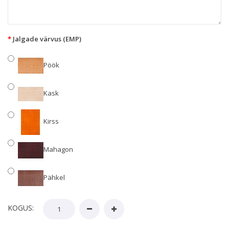
Jalgade värvus (EMP)
Pöök
Kask
Kirss
Mahagon
Pähkel
KOGUS: