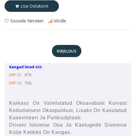
Lisa Ostukorvi
Soovide Nimekiri
Võrdle
KIRJELDUS
Kangad leiad siit:
EMP G1
679,-
EMP G2
759,-
Karkass On Valmistatud Oksavabast Kuivast
Kodumaisest Okaspuidust, Lisaks On Kasutatud
Kasevineeri Ja Puitkiudplaati.
Diivani Istumise Osa Ja Käetugede Sisemise
Külje Katteks On Kangas.