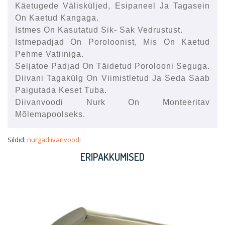
Käetugede Välisküljed, Esipaneel Ja Tagasein
On Kaetud Kangaga.
Istmes On Kasutatud Sik- Sak Vedrustust.
Istmepadjad On Poroloonist, Mis On Kaetud
Pehme Vatiiniga.
Seljatoe Padjad On Täidetud Porolooni Seguga.
Diivani Tagakülg On Viimistletud Ja Seda Saab
Paigutada Keset Tuba.
Diivanvoodi Nurk On Monteeritav
Mõlemapoolseks.
Sildid:
nurgadiivanvoodi
ERIPAKKUMISED