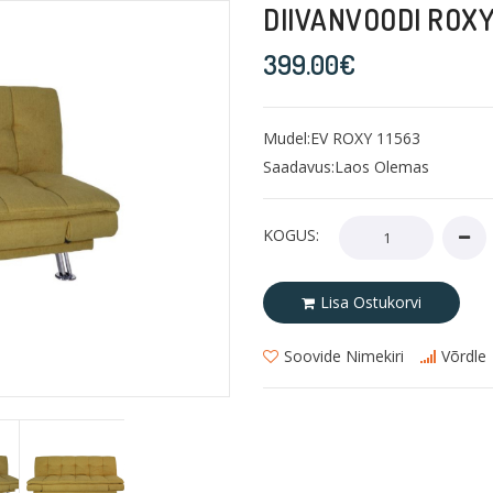
DIIVANVOODI ROX
399.00€
Mudel:EV ROXY 11563
Saadavus:Laos Olemas
KOGUS:
Lisa Ostukorvi
Soovide Nimekiri
Võrdle