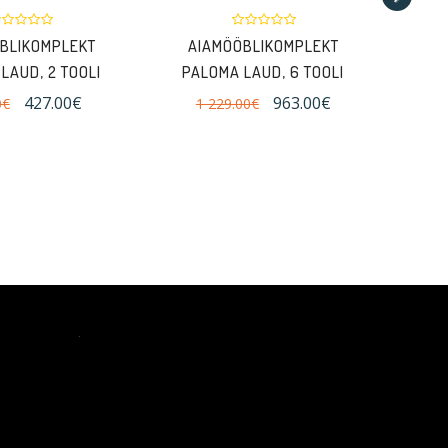
BLIKOMPLEKT
AIAMÖÖBLIKOMPLEKT
A
LAUD, 2 TOOLI
PALOMA LAUD, 6 TOOLI
VEN
427.00€
963.00€
0€
1 229.00€
2 