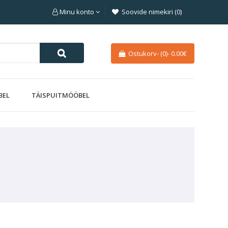
Minu konto
Soovide nimekiri (0)
Ostukorv-
(0)
-
0.00€
BEL
TÄISPUITMÖÖBEL