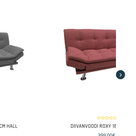
DIIVANVOODI ROXY 189CM ROOSA
399.00€