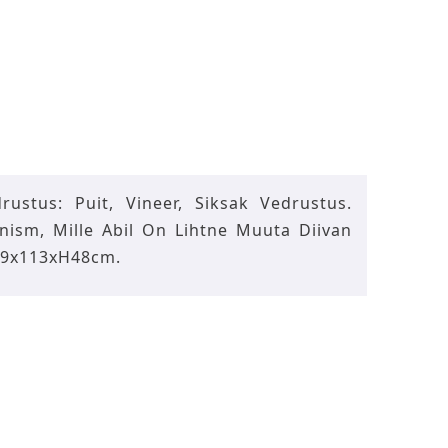
ustus: Puit, Vineer, Siksak Vedrustus.
anism, Mille Abil On Lihtne Muuta Diivan
89x113xH48cm.