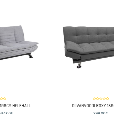
DIIVANVOODI ROXY 189CM HALL
399.00€