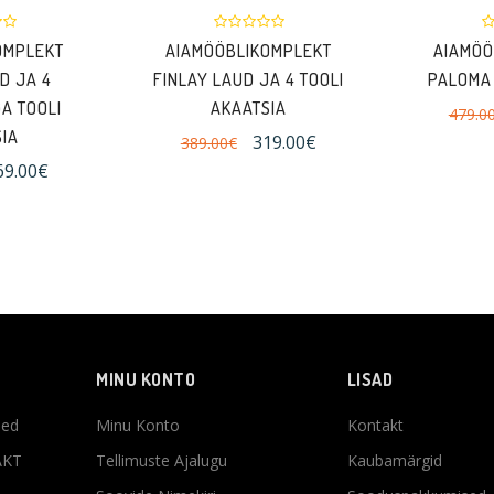
OMPLEKT
AIAMÖÖBLIKOMPLEKT
AIAMÖÖ
D JA 4
FINLAY LAUD JA 4 TOOLI
PALOMA 
A TOOLI
AKAATSIA
479.0
IA
319.00€
389.00€
69.00€
MINU KONTO
LISAD
sed
Minu Konto
Kontakt
AKT
Tellimuste Ajalugu
Kaubamärgid