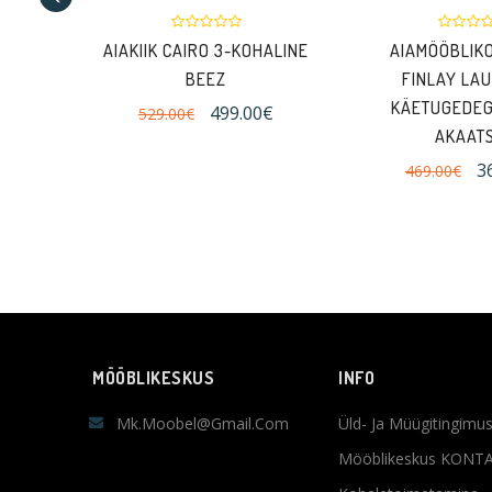
AIAKIIK CAIRO 3-KOHALINE
AIAMÖÖBLIK
BEEZ
FINLAY LAU
KÄETUGEDEG
499.00€
529.00€
AKAATS
3
469.00€
MÖÖBLIKESKUS
INFO
Mk.moobel@gmail.com
Üld- Ja Müügitingimu
Mööblikeskus KONT