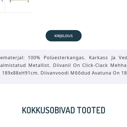
KIRJELDUS
tematerjal: 100% Polüesterkangas. Karkass Ja Vedr
almistatud Metallist. Diivanil On Click-Clack Mehh
 189x88xH91cm. Diivanvoodi Mõõdud Avatuna On 1
KOKKUSOBIVAD TOOTED