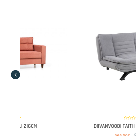
DIIVANVOODI FAITH 196CM HELEHALL
534.00€
566.00€