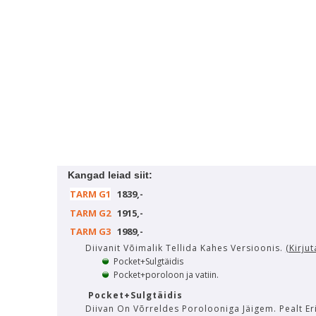
Kangad leiad siit:
TARM G1
1839,-
TARM G2
1915,-
TARM G3
1989,-
Diivanit Võimalik Tellida Kahes Versioonis.
(Kirju
Pocket+Sulgtäidis
Pocket+poroloon ja vatiin
.
Pocket+Sulgtäidis
Diivan On Võrreldes Porolooniga Jäigem. Pealt Eri