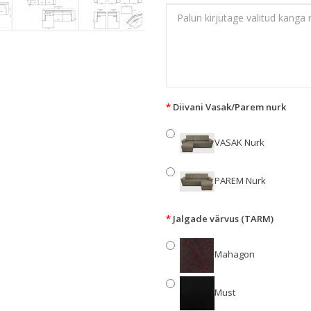
Diivani Vasak/Parem nurk
VASAK Nurk
PAREM Nurk
Jalgade värvus (TARM)
Mahagon
Must