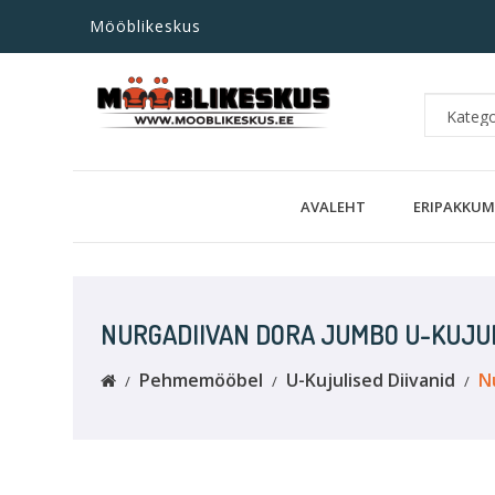
Mööblikeskus
AVALEHT
ERIPAKKUM
NURGADIIVAN DORA JUMBO U-KUJU
Pehmemööbel
U-Kujulised Diivanid
N