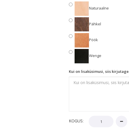
Naturaalne
Pähkel
Pöök
Wenge
Kui on lisaküsimusi, siis kirjutage 
KOGUS: