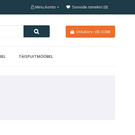
Minu konto
Soovide nimekiri (0)
Ostukorv-
(0)
-
0.00€
BEL
TÄISPUITMÖÖBEL