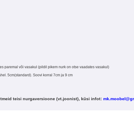
tes paremal või vasakul (pildil pikem nurk on otse vaadates vasakul)
ahel. 5cm(standard). Soovi korral 7cm ja 9 cm
itmeid teisi nurgaversioone (vt.joonist), küsi infot:
mk.moobel@gm