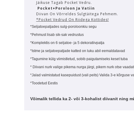
Jäikuse Tagab Pocket Vedru.
Pocket+Poroloon Ja Vatiin
Diivan On Võrreldes Sulgtäitega Pehmem.
*Pocket Vedrud On Riidega Kottides!
*Seljatoepatjades sulg-poroloonkiu segu
*Pehmust lisab sik-sak vedrustus
*Komplektis on 6 seljatoe- ja 5 dekoratiivpatja
*Istme ja seljatoepatjade katted on luku abil eemaldatavad
*Tagumine külg viimistletud, sobib paigutamiseks keset tuba
* Diivani nurk valige pikema nurga järgi, pikem nurk otse vaada
*Jalad valmistatud kasepuidust (vali peits) Valida 3-e kõrguse v
*Toodetud Eestis
Võimalik tellida ka 2- või 3-kohalist diivanit ning m