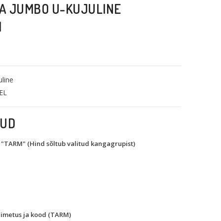
A JUMBO U-KUJULINE
M
line
EL
KUD
TARM" (Hind sõltub valitud kangagrupist)
nimetus ja kood (TARM)