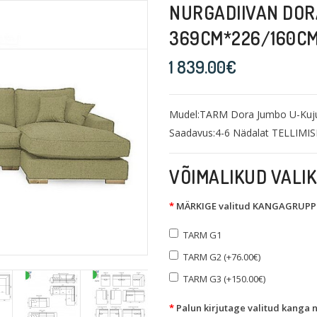
NURGADIIVAN DOR
369CM*226/160C
1 839.00€
Mudel:TARM Dora Jumbo U-Kuju
Saadavus:4-6 Nädalat TELLIMIS
VÕIMALIKUD VALI
MÄRKIGE valitud KANGAGRUPP "
TARM G1
TARM G2 (+76.00€)
TARM G3 (+150.00€)
Palun kirjutage valitud kanga 