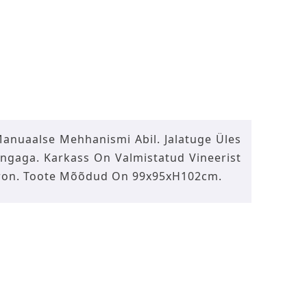
 Manuaalse Mehhanismi Abil. Jalatuge Üles
angaga. Karkass On Valmistatud Vineerist
Dakron. Toote Mõõdud On 99x95xH102cm.