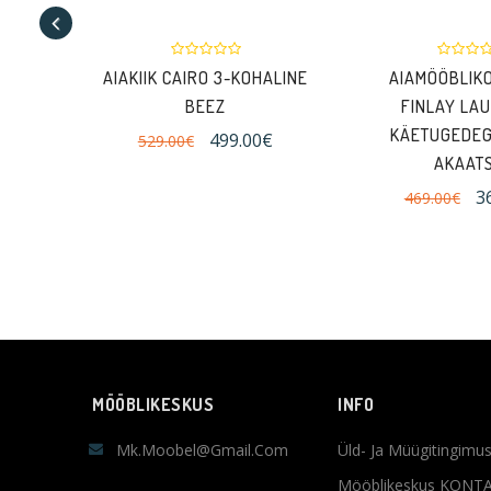
AIAKIIK CAIRO 3-KOHALINE
AIAMÖÖBLIK
BEEZ
FINLAY LAU
KÄETUGEDEG
499.00€
529.00€
AKAATS
3
469.00€
MÖÖBLIKESKUS
INFO
Mk.moobel@gmail.com
Üld- Ja Müügitingimu
Mööblikeskus KONT