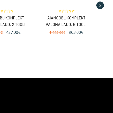
BLIKOMPLEKT
AIAMÖÖBLIKOMPLEKT
A
LAUD, 2 TOOLI
PALOMA LAUD, 6 TOOLI
VEN
427.00€
963.00€
0€
1 229.00€
2 