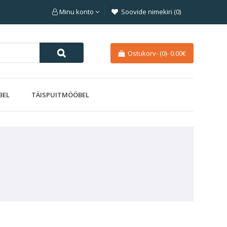
Minu konto
Soovide nimekiri (0)
Ostukorv-
(0)
-
0.00€
BEL
TÄISPUITMÖÖBEL