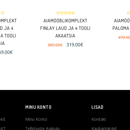
OMPLEKT
AIAMÖÖBLIKOMPLEKT
AIAMÖÖ
D JA 4
FINLAY LAUD JA 4 TOOLI
PALOMA 
A TOOLI
AKAATSIA
479.0
IA
319.00€
389.00€
69.00€
MINU KONTO
LISAD
sed
Minu Konto
Kontakt
AKT
Tellimuste Ajalugu
Kaubamärgid