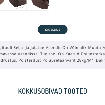
KIRJELDUS
itooli Selja- Ja Jalatoe Asendit On Võimalik Muuta
Lamavasse Asendisse. Tugitool On Kaetud Polüesterk
t Vedrustus. Polsterdus: Polüuretaanvaht 28kg/m³, 
KOKKUSOBIVAD TOOTED