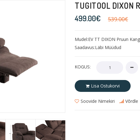
TUGITOOL DIXON 
499.00€
539.00€
Mudel:EV TT DIXON Pruun Kang
Saadavus:Läbi Müüdud
KOGUS:
Lisa Ostukorvi
Soovide Nimekiri
Võrdle