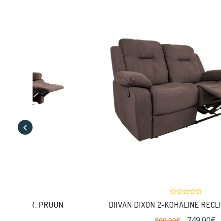
UUN
DIIVAN DIXON 2-KOHALINE RECLINER,PRUUN
749.00€
809.00€