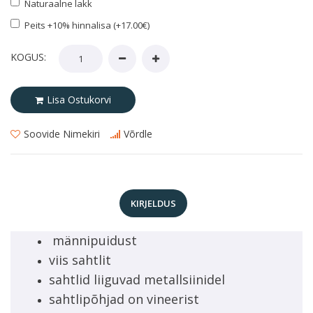
Naturaalne lakk
Peits +10% hinnalisa (+17.00€)
KOGUS:
Lisa Ostukorvi
Soovide Nimekiri
Võrdle
KIRJELDUS
männipuidust
viis sahtlit
sahtlid liiguvad metallsiinidel
sahtlipõhjad on vineerist